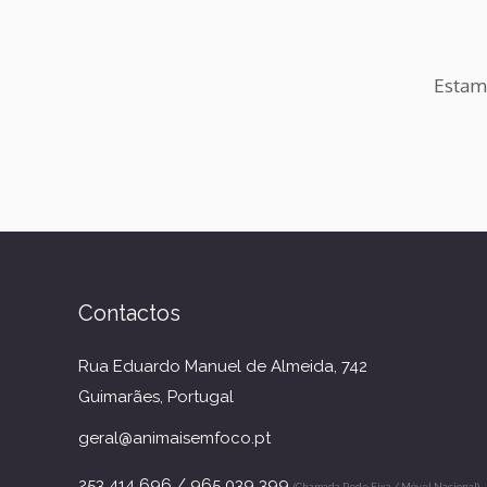
Estamo
Contactos
Rua Eduardo Manuel de Almeida, 742
Guimarães, Portugal
geral@animaisemfoco.pt
253 414 696 / 965 039 399