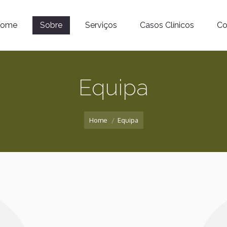
ome
Sobre
Serviços
Casos Clínicos
Co
Equipa
You are here:
Home
Equipa